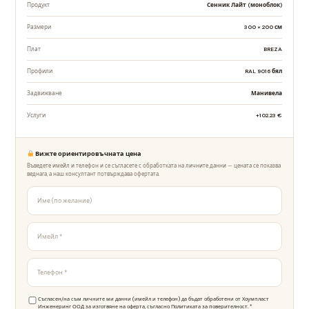
Продукт
Сенник Лайт (моноблок)
Размери
300 × 200 см
Плат
BREZA
Профили
RAL 9016 бял
Задвижване
Манивела
Услуги
+102.23 €
Вижте ориентировъчната цена
Въведете имейл и телефон и се съгласете с обработката на личните данни — цената се показва
веднага, а наш консултант потвърждава офертата.
Съгласен/на съм личните ми данни (имейл и телефон) да бъдат обработени от Хоумпласт
Инженеринг ООД за изготвяне на оферта, съгласно
Политиката за поверителност
. *