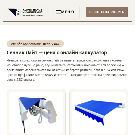
МЕНЮ
БЕЗПЛАТНА ОФЕРТА
ОНЛАЙН КАЛКУЛАТОР · ЦЕНИ С ДДС
Сенник Лайт — цена с онлайн калкулатор
Изчислете колко струва
сенник Лайт
за вашата тераса или балкон: лека система
моноблок с чупещо рамо, алуминиева конструкция и ширина от 249 до 500 см —
достъпният модел в гамата ни, от 625 €. Изберете размери, плат BREZA или PARÀ,
цвят на профилите, мотор Somfy и екстри — калкулаторът показва ориентировъчна
цена с ДДС веднага.