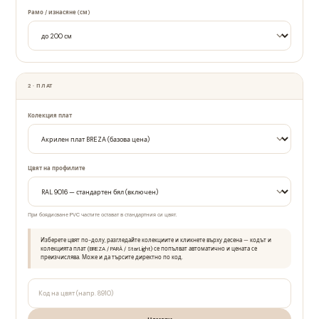
Рамо / изнасяне (см)
2 · ПЛАТ
Колекция плат
Цвят на профилите
При боядисване PVC частите остават в стандартния си цвят.
Изберете цвят по-долу, разгледайте колекциите и кликнете върху десена — кодът и
колекцията плат (BREZA / PARÀ / StarLight) се попълват автоматично и цената се
преизчислява. Може и да търсите директно по код.