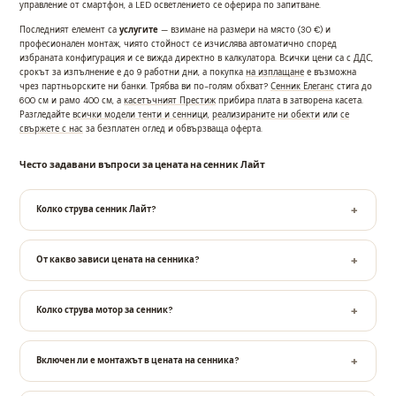
управление от смартфон, а LED осветлението се оферира по запитване.
Последният елемент са
услугите
— взимане на размери на място (30 €) и
професионален монтаж, чиято стойност се изчислява автоматично според
избраната конфигурация и се вижда директно в калкулатора. Всички цени са с ДДС,
срокът за изпълнение е до 9 работни дни, а покупка
на изплащане
е възможна
чрез партньорските ни банки. Трябва ви по-голям обхват?
Сенник Елеганс
стига до
600 см и рамо 400 см, а
касетъчният Престиж
прибира плата в затворена касета.
Разгледайте
всички модели тенти и сенници
,
реализираните ни обекти
или
се
свържете с нас
за безплатен оглед и обвързваща оферта.
Често задавани въпроси за цената на сенник Лайт
Колко струва сенник Лайт?
От какво зависи цената на сенника?
Колко струва мотор за сенник?
Включен ли е монтажът в цената на сенника?