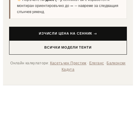
монтиран ориентировъчно до
—
— навреме за следващия
слънчев уикенд.
ИЗЧИСЛИ ЦЕНА НА СЕННИК →
ВСИЧКИ МОДЕЛИ ТЕНТИ
Онлайн калкулатори:
Касетъчен Престиж
·
Елеганс
·
Балконски
Кадута