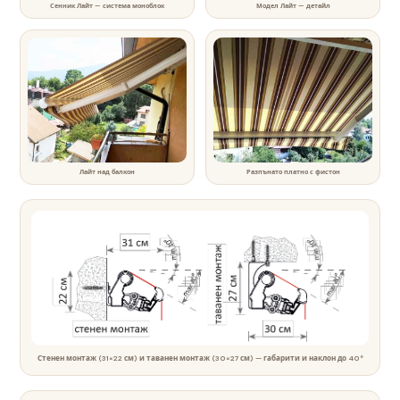
Сенник Лайт — система моноблок
Модел Лайт — детайл
Лайт над балкон
Разпънато платно с фистон
Стенен монтаж (31×22 см) и таванен монтаж (30×27 см) — габарити и наклон до 40°