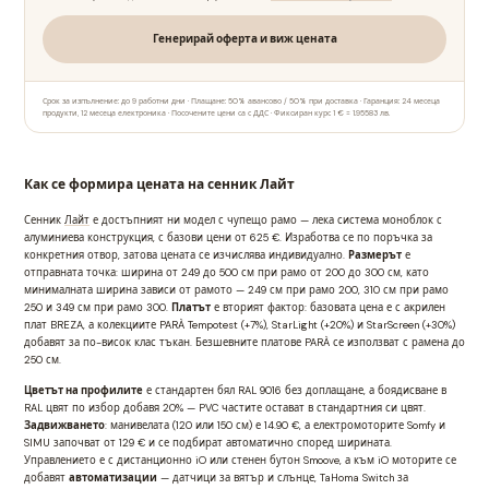
Генерирай оферта и виж цената
Срок за изпълнение: до 9 работни дни · Плащане: 50% авансово / 50% при доставка · Гаранция: 24 месеца
продукти, 12 месеца електроника · Посочените цени са с ДДС · Фиксиран курс 1 € = 1.95583 лв.
Как се формира цената на сенник Лайт
Сенник
Лайт
е достъпният ни модел с чупещо рамо — лека система моноблок с
алуминиева конструкция, с базови цени от 625 €. Изработва се по поръчка за
конкретния отвор, затова цената се изчислява индивидуално.
Размерът
е
отправната точка: ширина от 249 до 500 см при рамо от 200 до 300 см, като
минималната ширина зависи от рамото — 249 см при рамо 200, 310 см при рамо
250 и 349 см при рамо 300.
Платът
е вторият фактор: базовата цена е с акрилен
плат BREZA, а колекциите PARÀ Tempotest (+7%), StarLight (+20%) и StarScreen (+30%)
добавят за по-висок клас тъкан. Безшевните платове PARÀ се използват с рамена до
250 см.
Цветът на профилите
е стандартен бял RAL 9016 без доплащане, а боядисване в
RAL цвят по избор добавя 20% — PVC частите остават в стандартния си цвят.
Задвижването
: манивелата (120 или 150 см) е 14.90 €, а електромоторите Somfy и
SIMU започват от 129 € и се подбират автоматично според ширината.
Управлението е с дистанционно iO или стенен бутон Smoove, а към iO моторите се
добавят
автоматизации
— датчици за вятър и слънце, TaHoma Switch за