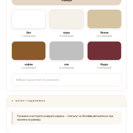
Намери
бял
екрю
бежов
2 КОЛЕКЦИИ
6 КОЛЕКЦИИ
24 КОЛЕКЦИИ
кафяв
сив
бордо
12 КОЛЕКЦИИ
18 КОЛЕКЦИИ
5 КОЛЕКЦИИ
3 · МОТОР / ЗАДВИЖВАНЕ
Показани са моторите за вашата ширина — списъкът се обновява автоматично при
промяна на размера.