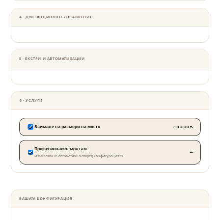
4 · ДИСТАНЦИОННО УПРАВЛЕНИЕ
5 · ЕКСТРИ И АВТОМАТИЗАЦИИ
6 · УСЛУГИ
Взимане на размери на място
+30.00 €
Професионален монтаж
—
Изчислява се автоматично според конфигурацията
ВАШАТА КОНФИГУРАЦИЯ