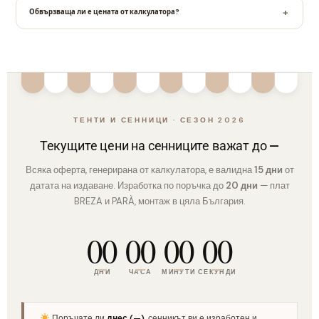
Обвързваща ли е цената от калкулатора?
ТЕНТИ И СЕННИЦИ · СЕЗОН 2026
Текущите цени на сенниците важат до
—
Всяка оферта, генерирана от калкулатора, е валидна
15 дни
от
датата на издаване. Изработка по поръчка до
20 дни
— плат
BREZA и PARÀ, монтаж в цяла България.
00
00
00
00
ДНИ
ЧАСА
МИНУТИ
СЕКУНДИ
Поръчате ли
днес (
—
)
, сенникът ви е изработен и