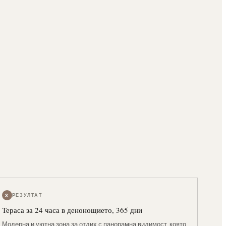
3
РЕЗУЛТАТ
Тераса за 24 часа в денонощието, 365 дни
Модерна и уютна зона за отдих с панорамна видимост, която