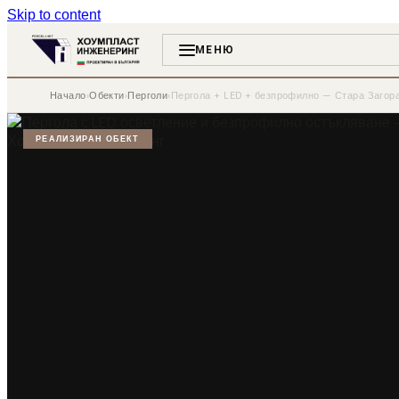
Skip to content
МЕНЮ
Начало
›
Обекти
›
Перголи
›
Пергола + LED + безпрофилно — Стара Загор
РЕАЛИЗИРАН ОБЕКТ