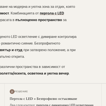
ване на модерна и уютна зона за отдих, която
имост
. Комбинацията от
пергола с LED
расата в
пълноценно пространство
за
аденото LED осветление с димиране контролира
о романтично сияние. Безпрофилното
 вятър и студ
при затворено положение, а при
апълно открита.
 различни пространства в зависимост от
ролетта/есента, осветена и уютна вечер
.
2
РЕШЕНИЕ
Пергола с LED + Безпрофилно остъкляване
Два слоя контрол:
пергола с димируемо LED осветление