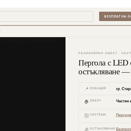
БЕЗПЛАТНА О
а
РЕАЛИЗИРАН ОБЕКТ · ЧАС
Пергола с LED 
остъкляване — т
📍
ЛОКАЦИЯ
гр. Ста
ОБЕКТ
Частен 
🏠
СИСТЕМА
Пергола
🪟
🧊
ОСТЪКЛЯВАНЕ
Безпро