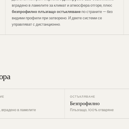
вградено в ламелите за климат и атмосфера отгоре, плюс
безпрофилно плъзгащо остъкляване
по страните — без
видими профили при затворено. И двете системи се
управляват с дистанционно.
ора
ИЕ
ОСТЪКЛЯВАНЕ
Безпрофилно
 вградено в ламелите
Плъзгащо, 100% отваряне