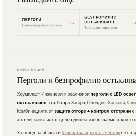
БЕЗПРОФИЛНО
ПЕРГОЛИ
→
ОСТЪКЛЯВАНЕ
Всички видове и системи
Без видими профили
ИНФОРМАЦИЯ
Перголи и безпрофилно остъклява
Хоумпласт Инженеринг реализира
перголи с LED осве
остъкляване
в гр. Стара Загора, Пловдив, Хасково, С
Комбинацията от
защита отгоре + контрол отстрани
е 
хотели, които искат целогодишно използваемо открито 
За оглед на обекта и
безплатна оферта с чертеж
се свъ