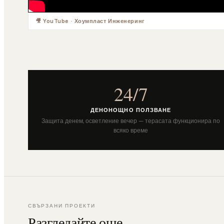
🎥 YouTube · Хоумпласт Инженеринг
24/7
ДЕНОНОЩНО ПОЛЗВАНЕ
Защита денем, осветление вечер — терасата функционира по
всяко време
СВЪРЗАНИ ПРОЕКТИ
Разгледайте още