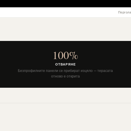
Пергола
100%
ОТВАРЯНЕ
Безпрофилните панели се прибират изцяло — терасата
отново е открита