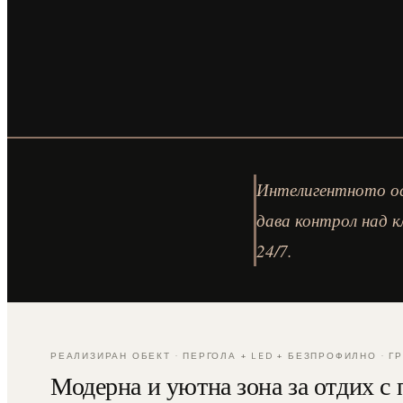
Интелигентното ос
дава контрол над 
24/7.
РЕАЛИЗИРАН ОБЕКТ · ПЕРГОЛА + LED + БЕЗПРОФИЛНО · ГР
Модерна и уютна зона за отдих с