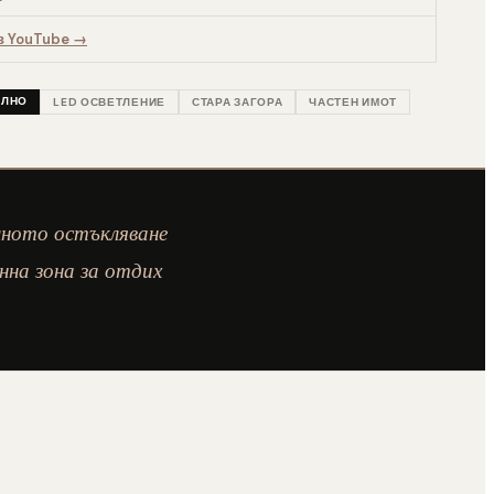
в YouTube →
ИЛНО
LED ОСВЕТЛЕНИЕ
СТАРА ЗАГОРА
ЧАСТЕН ИМОТ
лното остъкляване
нна зона за отдих