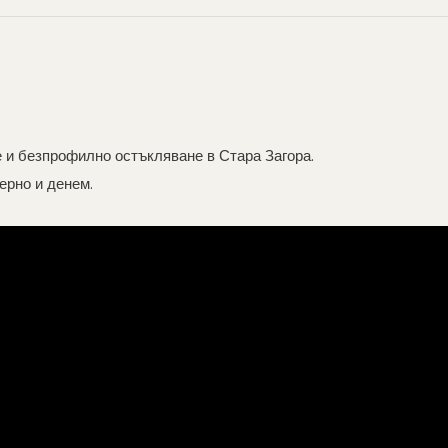
 и безпрофилно остъкляване в Стара Загора.
ерно и денем.