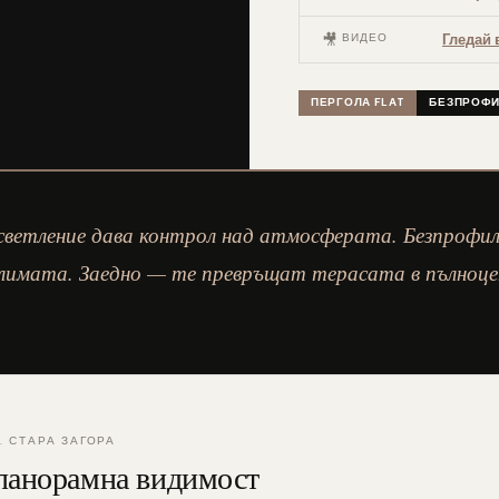
🎥
ВИДЕО
Гледай 
ПЕРГОЛА FLAT
БЕЗПРОФ
ветление дава контрол над атмосферата. Безпрофи
климата. Заедно — те превръщат терасата в пълноце
. СТАРА ЗАГОРА
 панорамна видимост