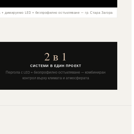
 + димируемо LED + безпрофилно остъкляване — гр. Стара Загора
2 в 1
СИСТЕМИ В ЕДИН ПРОЕКТ
Пергола с LED + безпрофилно остъкляване — комбиниран
контрол върху климата и атмосферата