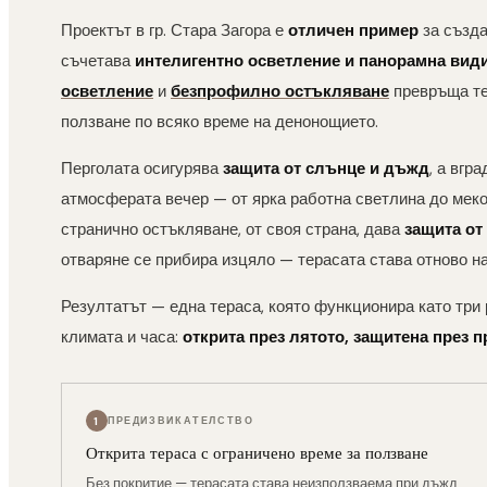
Проектът в гр. Стара Загора е
отличен пример
за създа
съчетава
интелигентно осветление и панорамна вид
осветление
и
безпрофилно остъкляване
превръща те
ползване по всяко време на денонощието.
Перголата осигурява
защита от слънце и дъжд
, а вгр
атмосферата вечер — от ярка работна светлина до мек
странично остъкляване, от своя страна, дава
защита от
отваряне се прибира изцяло — терасата става отново н
Резултатът — една тераса, която функционира като три
климата и часа:
открита през лятото, защитена през п
1
ПРЕДИЗВИКАТЕЛСТВО
Открита тераса с ограничено време за ползване
Без покритие — терасата става неизползваема при дъжд,