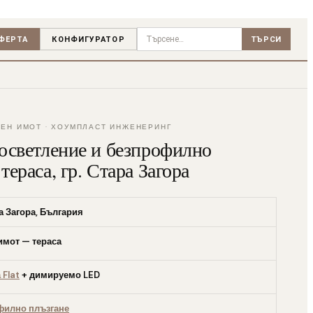
ФЕРТА
КОНФИГУРАТОР
ТЪРСИ
Търсене
ТЕН ИМОТ · ХОУМПЛАСТ ИНЖЕНЕРИНГ
осветление и безпрофилно
ераса, гр. Стара Загора
ра Загора, България
имот — тераса
 Flat
+ димируемо LED
филно плъзгане